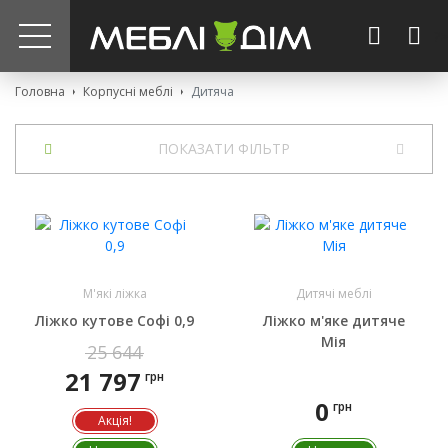
?>
Головна
Корпусні меблі
Дитяча
ПОКАЗАТИ ФІЛЬТР
М'які ліжка
Дитячі меблі
Ліжко кутове Софі 0,9
Ліжко м'яке дитяче
Мія
25 644
21 797
грн
0
грн
Акція!