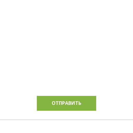
НУЖНА КОНСУЛЬТАЦИЯ?
Менеджер ответит на все Ваши вопросы в течение
получаса
ОТПРАВИТЬ