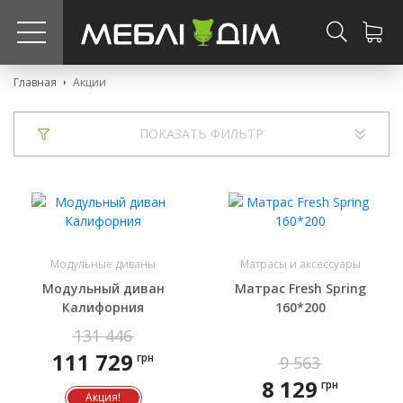
?>
Главная
Акции
ПОКАЗАТЬ ФИЛЬТР
Модульные диваны
Матрасы и аксессуары
Модульный диван
Матрас Fresh Spring
Калифорния
160*200
131 446
111 729
грн
9 563
8 129
грн
Акция!