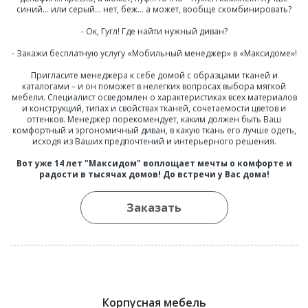
синий... или серый... нет, беж… а может, вообще скомбинировать?
- Ок, Гугл! Где найти нужный диван?
- Закажи бесплатную услугу «Мобильный менеджер» в «Максидоме»!
Пригласите менеджера к себе домой с образцами тканей и
каталогами – и он поможет в нелегких вопросах выбора мягкой
мебели. Специалист осведомлен о характеристиках всех материалов
и конструкций, типах и свойствах тканей, сочетаемости цветов и
оттенков. Менеджер порекомендует, каким должен быть Ваш
комфортный и эргономичный диван, в какую ткань его лучше одеть,
исходя из Ваших предпочтений и интерьерного решения.
Вот уже 14 лет "Максидом" воплощает мечты о комфорте и
радости в тысячах домов! До встречи у Вас дома!
Заказать
Корпусная мебель