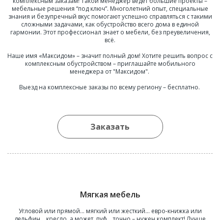
комплексным заказам! Такой менеджер ведет большие проекты –
мебельные решения “под ключ”. Многолетний опыт, специальные
знания и безупречный вкус помогают успешно справляться с такими
сложными задачами, как обустройство всего дома в единой
гармонии. Этот профессионал знает о мебели, без преувеличения,
всё.
Наше имя «Максидом» – значит полный дом! Хотите решить вопрос с
комплексным обустройством – приглашайте мобильного
менеджера от "Максидом".
Выезд на комплексные заказы по всему региону – бесплатно.
Заказать
Мягкая мебель
Угловой или прямой… мягкий или жесткий... евро-книжка или
дельфин... кресло, а может, пуф... точно – нужен комплект! Лучше